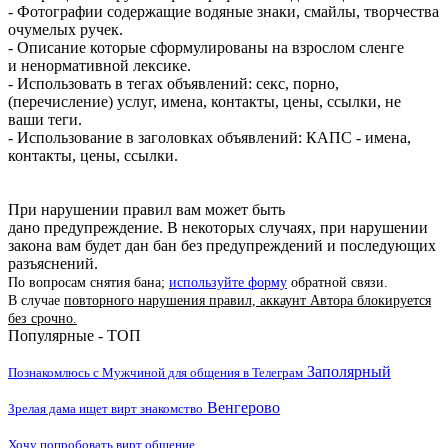
- Фотографии содержащие водяные знаки, смайлы, творчества
очумелых ручек.
- Описание которые сформулированы на взрослом сленге
и ненормативной лексике.
- Использовать в тегах объявлений: секс, порно,
(перечисление) услуг, имена, контакты, цены, ссылки, не
ваши теги.
- Использование в заголовках объявлений: КАПС - имена,
контакты, цены, ссылки.
При нарушении правил вам может быть
дано предупреждение. В некоторых случаях, при нарушении
закона вам будет дан бан без предупреждений и последующих
разъяснений.
По вопросам снятия бана;
используйте форму
обратной связи.
В случае
повторного нарушения правил, аккаунт Автора блокируется
без срочно.
Популярные - ТОП
Заполярный
Познакомлюсь с Мужчиной для общения в Телеграм
Венгерово
Зрелая дама ищет вирт знакомство
Хочу попробовать вирт общение