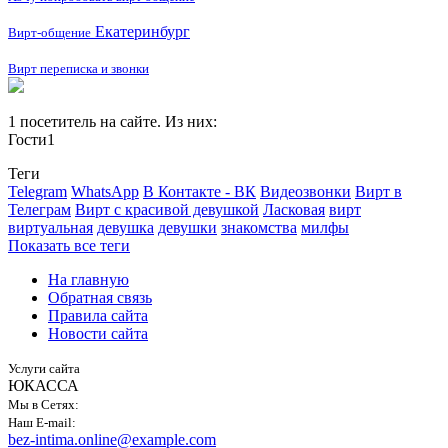
Екатеринбург
Вирт-общение
Вирт переписка и звонки
1 посетитель на сайте. Из них:
Гости
1
Теги
Telegram
WhatsApp
В Контакте - ВК
Видеозвонки
Вирт в
Телеграм
Вирт с красивой девушкой
Ласковая
вирт
виртуальная
девушка
девушки
знакомства
милфы
Показать все теги
На главную
Обратная связь
Правила сайта
Новости сайта
Услуги сайта
ЮКАССА
Мы в Сетях:
Наш E-mail:
bez-intima.online@example.com